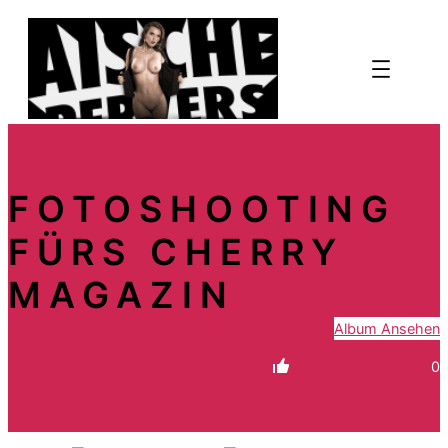
Zum
Inhalt
springen
FOTOSHOOTING
FÜRS CHERRY
MAGAZIN
Album Ansehen
0